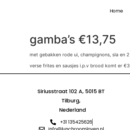
Home
gamba’s €13,75
met gebakken rode ui, champignons, sla en 2
verse frites en sausjes i.p.v brood komt er €3,
Siriusstraat 102 A, 5015 BT
Tilburg,
Nederland
+31 135425626
info@lunchroomloven.nl