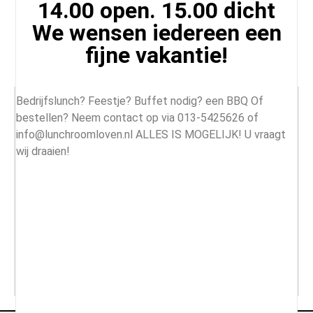
14.00 open. 15.00 dicht
Siriusstraat 102 A, 5015 BT Tilburg,
We wensen iedereen een
Nederland
fijne vakantie!
+31 135425626
info@lunchroomloven.nl
Bedrijfslunch? Feestje? Buffet nodig? een BBQ Of
bestellen? Neem contact op via 013-5425626 of
info@lunchroomloven.nl ALLES IS MOGELIJK! U vraagt
wij draaien!