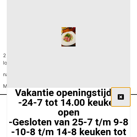
12uurtje €10,50
2 sneetjes brood met ham en kaas sneetje met kroket
los gebakken eitje met sla en huzarensalade
naar keuze koffie, thee of glaasje melk
Met soepje +€2.50
Vakantie openingstijden
-24-7 tot 14.00 keuken
open
-Gesloten van 25-7 t/m 9-8
-10-8 t/m 14-8 keuken tot