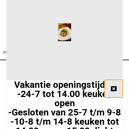
Brie (kaal) €4,25
meerprijs stokbroodje + €1,00
Vakantie openingstijden
-24-7 tot 14.00 keuken
open
Siriusstraat 102 A, 5015 BT Tilburg,
-Gesloten van 25-7 t/m 9-8
Nederland
-10-8 t/m 14-8 keuken tot
+31 135425626
info@lunchroomloven.nl