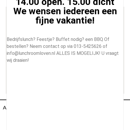
14.00 open. 15.00 dicht
We wensen iedereen een
fijne vakantie!
Bedrijfslunch? Feestje? Buffet nodig? een BBQ Of
bestellen? Neem contact op via 013-5425626 of
info@lunchroomloven.nl ALLES IS MOGELIJK! U vraagt
wij draaien!
All Rightd Reserved By Lunch Room