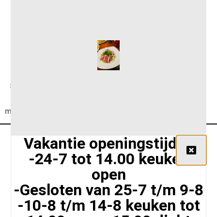
Broodje Satekroket
€3,50
meerprijs stokbroodje + €1,00
Vakantie openingstijden
-24-7 tot 14.00 keuken
open
-Gesloten van 25-7 t/m 9-8
Siriusstraat 102 A, 5015 BT Tilburg,
-10-8 t/m 14-8 keuken tot
Nederland