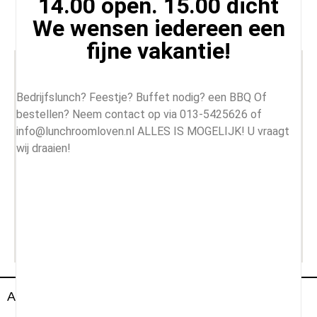
14.00 open. 15.00 dicht
We wensen iedereen een
+31 135425626
info@lunchroomloven.nl
fijne vakantie!
Bedrijfslunch? Feestje? Buffet nodig? een BBQ Of
bestellen? Neem contact op via 013-5425626 of
info@lunchroomloven.nl ALLES IS MOGELIJK! U vraagt
wij draaien!
All Rightd Reserved By Lunch Room