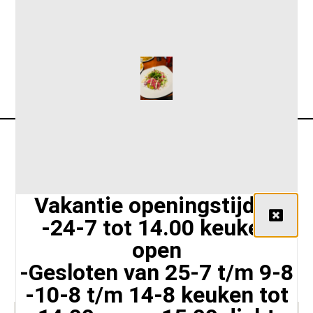
Cheeseburger €5,00
Vakantie openingstijden
-24-7 tot 14.00 keuken
Siriusstraat 102 A, 5015 BT Tilburg,
open
Nederland
-Gesloten van 25-7 t/m 9-8
+31 135425626
info@lunchroomloven.nl
-10-8 t/m 14-8 keuken tot