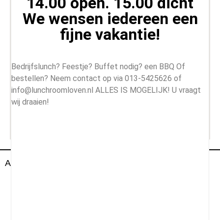
14.00 open. 15.00 dicht
We wensen iedereen een
fijne vakantie!
Bedrijfslunch? Feestje? Buffet nodig? een BBQ Of
bestellen? Neem contact op via 013-5425626 of
info@lunchroomloven.nl ALLES IS MOGELIJK! U vraagt
wij draaien!
All Rightd Reserved By Lunch Room