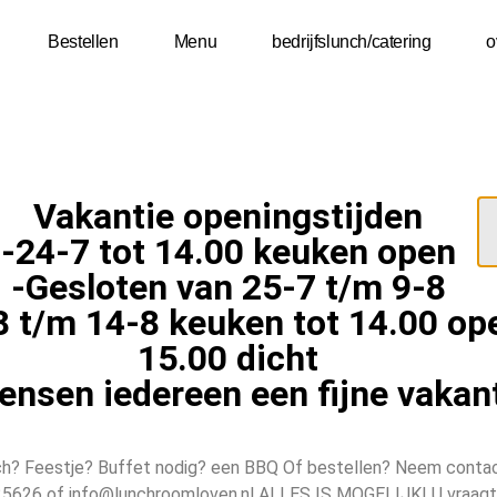
Bestellen
Menu
bedrijfslunch/catering
o
Vakantie openingstijden
-24-7 tot 14.00 keuken open
-Gesloten van 25-7 t/m 9-8
8 t/m 14-8 keuken tot 14.00 op
15.00 dicht
nsen iedereen een fijne vakant
nch? Feestje? Buffet nodig? een BBQ Of bestellen? Neem conta
25626 of info@lunchroomloven.nl ALLES IS MOGELIJK! U vraagt 