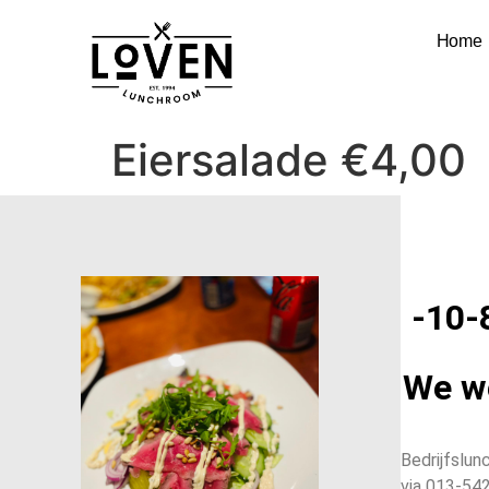
Home
Eiersalade €4,00
meerprijs stokbroodje + €1,00
-10-
Siriusstraat 102 A, 5015 BT
We we
Tilburg,
Nederland
Bedrijfslu
via 013-54
+31 135425626