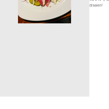
draaien!
info@lunchroomloven.nl
All Rightd Reserved By Lunch Room