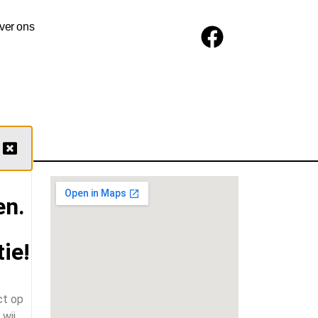
ver ons
en.
ie!
ct op
wij