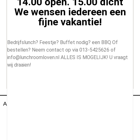
14.00 open. 15.00 dicht
We wensen iedereen een
fijne vakantie!
Bedrijfslunch? Feestje? Buffet nodig? een BBQ Of
bestellen? Neem contact op via 013-5425626 of
info@lunchroomloven.nl ALLES IS MOGELIJK! U vraagt
wij draaien!
All Rightd Reserved By Lunch Room