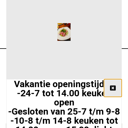
gehaktstaaf €3.00
Vakantie openingstijden
-24-7 tot 14.00 keuken
Siriusstraat 102 A, 5015 BT Tilburg,
open
Nederland
-Gesloten van 25-7 t/m 9-8
+31 135425626
info@lunchroomloven.nl
-10-8 t/m 14-8 keuken tot