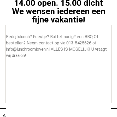
14.00 open. 15.00 dicht
Nederland
We wensen iedereen een
+31 135425626
info@lunchroomloven.nl
fijne vakantie!
Bedrijfslunch? Feestje? Buffet nodig? een BBQ Of
bestellen? Neem contact op via 013-5425626 of
info@lunchroomloven.nl ALLES IS MOGELIJK! U vraagt
wij draaien!
All Rightd Reserved By Lunch Room