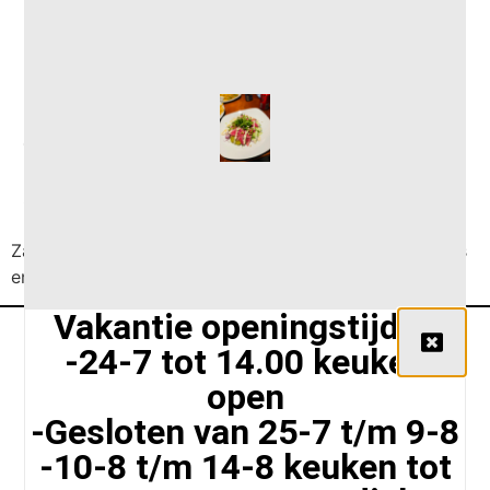
gerookte zalm
salade €13,50
Zalmsnippers van Van Oursouw rode ui, pijnboompitjes
en keuze uit truffelmayonaise of mosterd-dille saus
Vakantie openingstijden
-24-7 tot 14.00 keuken
open
-Gesloten van 25-7 t/m 9-8
-10-8 t/m 14-8 keuken tot
Siriusstraat 102 A, 5015 BT Tilburg,