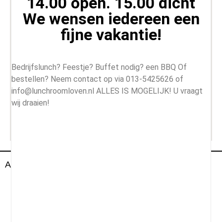
14.00 open. 15.00 dicht
We wensen iedereen een
fijne vakantie!
Bedrijfslunch? Feestje? Buffet nodig? een BBQ Of
bestellen? Neem contact op via 013-5425626 of
info@lunchroomloven.nl ALLES IS MOGELIJK! U vraagt
wij draaien!
All Rightd Reserved By Lunch Room