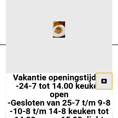
omelet naturel €7,50
Vakantie openingstijden
-24-7 tot 14.00 keuken
Siriusstraat 102 A, 5015 BT Tilburg,
open
Nederland
-Gesloten van 25-7 t/m 9-8
+31 135425626
info@lunchroomloven.nl
-10-8 t/m 14-8 keuken tot