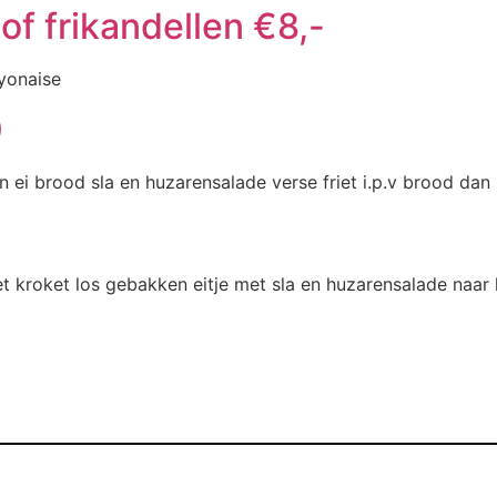
of frikandellen €8,-
yonaise
0
 ei brood sla en huzarensalade verse friet i.p.v brood dan 
 kroket los gebakken eitje met sla en huzarensalade naar 